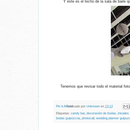
Y este es el techo de la sala de baile 
Tenemos que revisar todo el material fot
Pin It Ahora!
Publicado por
Unknown
en
13:12
Etiquetas:
candy bar
,
decoración de bodas
,
iniciales
bodas guipúzcoa
,
photocall
,
wedding planner guipuz